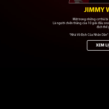
JIMMY 
Một trong những cơ thủ bi 
Là người chiến thắng của 10 giải đấu sno
địch thế g
“Nhà Vô Địch Của Nhân Dân” 
XEM L