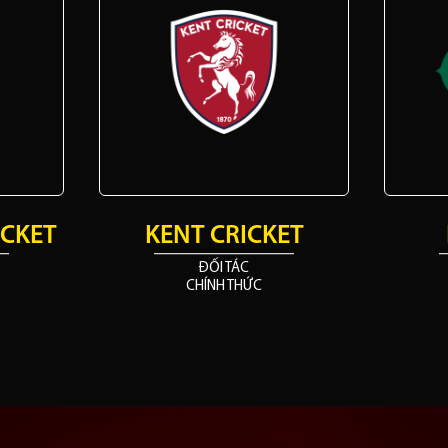
ICKET
KENT CRICKET
ĐỐI TÁC
CHÍNH THỨC