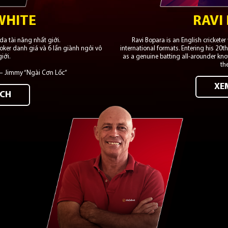
WHITE
RAVI
da tài năng nhất giới.
Ravi Bopara is an English cricketer
oker danh giá và 6 lần giành ngôi vô
international formats. Entering his 20t
iới.
as a genuine batting all-arounder kn
th
– Jimmy “Ngài Cơn Lốc”
XE
ỊCH