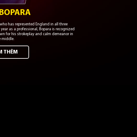
 BOPARA
 who has represented England in all three
h year as a professional, Bopara is recognized
own for his strokeplay and calm demeanor in
e middle.
M THÊM