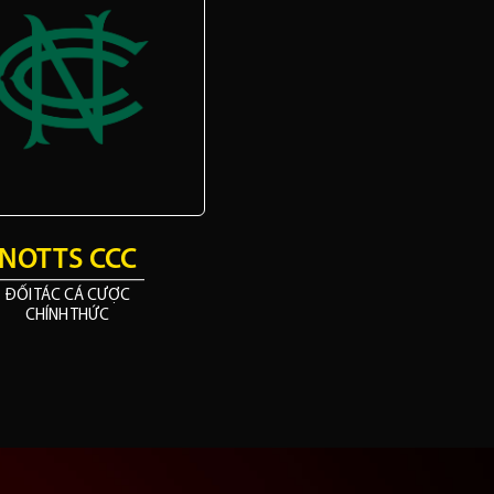
NOTTS CCC
ĐỐI TÁC CÁ CƯỢC
CHÍNH THỨC