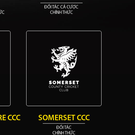
ĐỐI TÁC CÁ CƯỢC
ỨC
CHÍNH THỨC
E CCC
SOMERSET CCC
ĐỐI TÁC
CHÍNH THỨC