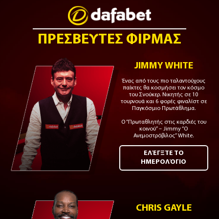
ΠΡΕΣΒΕΥΤΕΣ ΦΙΡΜΑΣ
JIMMY WHITE
Ένας από τους πιο ταλαντούχους
παίκτες θα κοσμήσει τον κόσμο
του Σνούκερ. Νικητής σε 10
τουρνουά και 6 φορές φιναλίστ σε
Παγκόσμιο Πρωτάθλημα.
Ο “Πρωταθλητής στις καρδιές του
κοινού” – Jimmy “Ο
Ανεμοστρόβιλος” White.
ΕΛΈΓΞΤΕ ΤΟ
ΗΜΕΡΟΛΌΓΙΟ
CHRIS GAYLE