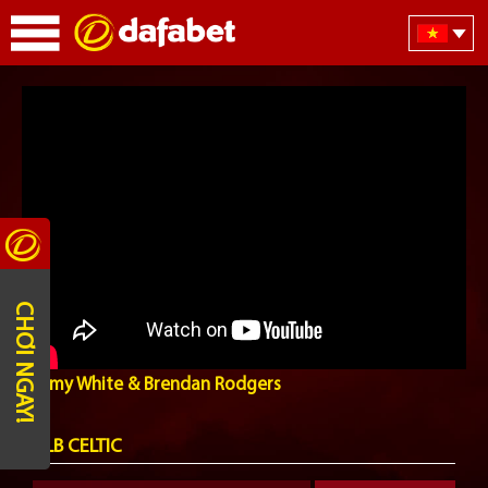
CHƠI NGAY!
Jimmy White & Brendan Rodgers
CLB CELTIC