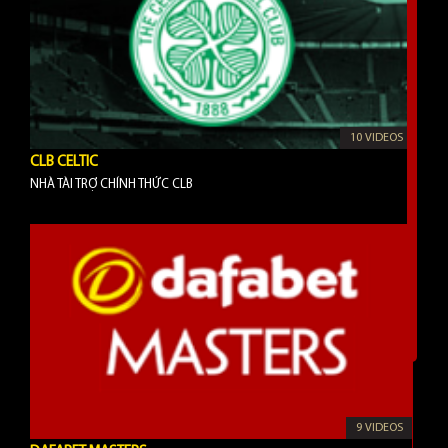
10 VIDEOS
CLB CELTIC
NHÀ TÀI TRỢ CHÍNH THỨC CLB
9 VIDEOS