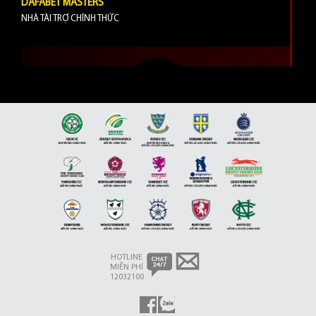
DAFABET MASTERS
NHÀ TÀI TRỢ CHÍNH THỨC
5 VIDEOS
JIMMY WHITE
ĐẠI SỨ THƯƠNG HIỆU
HOTLINE
MIỄN PHÍ
12032100