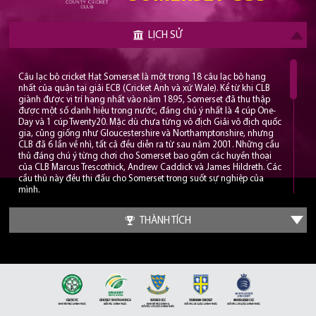
LỊCH SỬ
Câu lạc bộ cricket Hạt Somerset là một trong 18 câu lạc bộ hạng
nhất của quận tại giải ECB (Cricket Anh và xứ Wale). Kể từ khi CLB
giành được vị trí hạng nhất vào năm 1895, Somerset đã thu thập
được một số danh hiệu trong nước, đáng chú ý nhất là 4 cúp One-
Day và 1 cúp Twenty20. Mặc dù chưa từng vô địch Giải vô địch quốc
gia, cũng giống như Gloucestershire và Northamptonshire, nhưng
CLB đã 6 lần về nhì, tất cả đều diễn ra từ sau năm 2001. Những cầu
thủ đáng chú ý từng chơi cho Somerset bao gồm các huyền thoại
của CLB Marcus Trescothick, Andrew Caddick và James Hildreth. Các
cầu thủ này đều thi đấu cho Somerset trong suốt sự nghiệp của
mình.
Somerset chơi các trận đấu trên sân nhà tại Cooper Associates
THÀNH TÍCH
County Ground, SVĐ có biệt danh là Ciderabad. Sân vận động có
sức chứa tối đa 12.000 người và là sân nhà của CLB từ năm 1882.
County Ground đã tổ chức một số giải đấu quốc tế tại sân này,
trong đó trận đầu tiên diễn ra vào năm 1983. Đây là trận đấu vòng
bảng World Cup giữa Anh và Sri Lanka. Kể từ năm 2006, County
Ground là trụ sở của đội cricket nữ Anh.
Mãi cho đến cuối những năm 1970, Somerset mới tập hợp được
một đội hình đủ mạnh để có thể thách thức các danh hiệu, trong đó