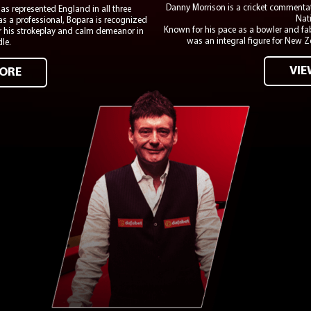
Danny Morrison is a cricket commentat
has represented England in all three
Nati
 as a professional, Bopara is recognized
Known for his pace as a bowler and fab
r his strokeplay and calm demeanor in
was an integral figure for New Ze
le.
VI
ORE