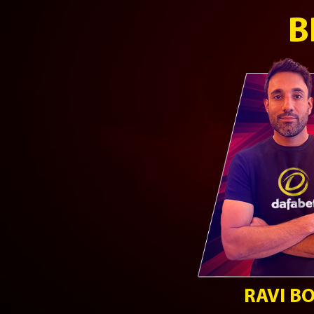
B
RAVI B