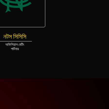
নটস সিসিসি
অফিশিয়াল বেটিং
পার্টনার