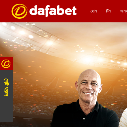
হোম
টিম
আম্
বেট ধরুন