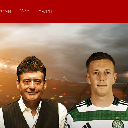
বাসাডরস
ভিডিও
প্রমোশন