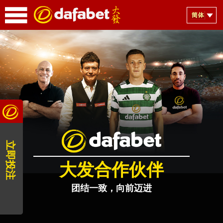
立即投注
大发合作伙伴
团结一致，向前迈进