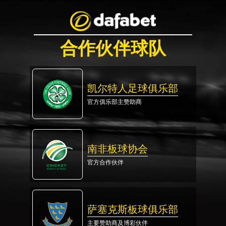
合作伙伴球队
凯尔特人足球俱乐部
官方俱乐部主赞助商
南非板球协会
官方合作伙伴
萨塞克斯板球俱乐部
主要赞助商及博彩伙伴