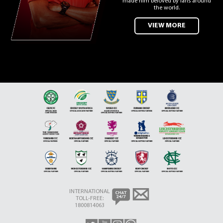
made him beloved by fans around
the world.
VIEW MORE
INTERNATIONAL
TOLL-FREE:
1800814063