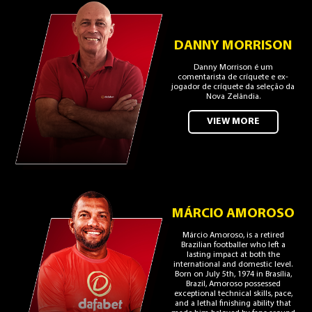
DANNY MORRISON
Danny Morrison é um
comentarista de críquete e ex-
jogador de críquete da seleção da
Nova Zelândia.
VIEW MORE
MÁRCIO AMOROSO
Márcio Amoroso, is a retired
Brazilian footballer who left a
lasting impact at both the
international and domestic level.
Born on July 5th, 1974 in Brasília,
Brazil, Amoroso possessed
exceptional technical skills, pace,
and a lethal finishing ability that