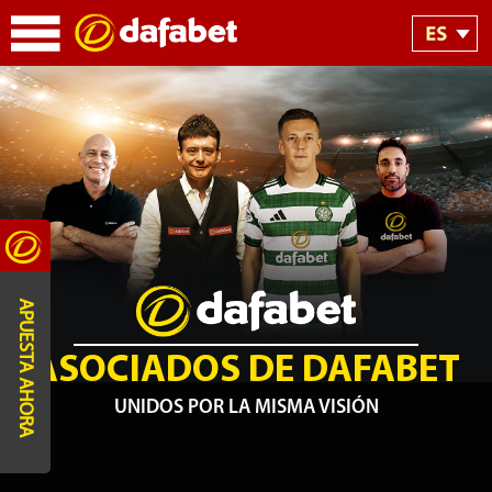
APUESTA AHORA
ASOCIADOS DE DAFABET
UNIDOS POR LA MISMA VISIÓN