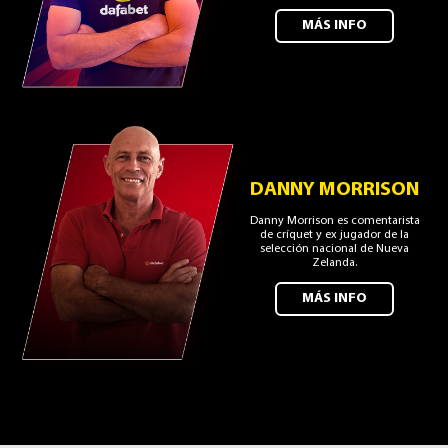
MÁS INFO
DANNY MORRISON
Danny Morrison es comentarista
de críquet y ex jugador de la
selección nacional de Nueva
Zelanda.
MÁS INFO