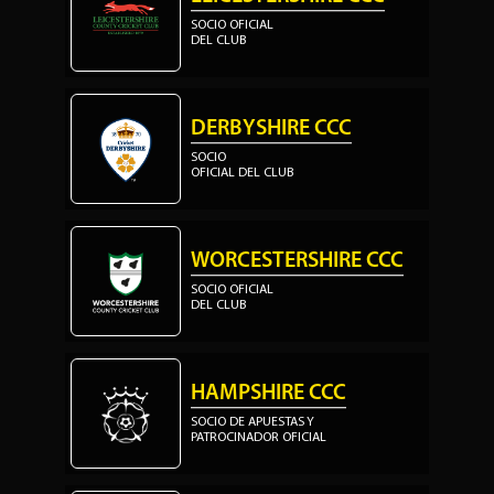
SOCIO OFICIAL
DEL CLUB
DERBYSHIRE CCC
SOCIO
OFICIAL DEL CLUB
WORCESTERSHIRE CCC
SOCIO OFICIAL
DEL CLUB
HAMPSHIRE CCC
SOCIO DE APUESTAS Y
PATROCINADOR OFICIAL