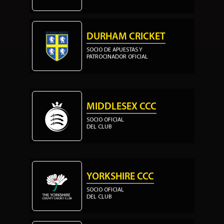
DURHAM CRICKET
SOCIO DE APUESTAS Y
PATROCINADOR OFICIAL
MIDDLESEX CCC
SOCIO OFICIAL
DEL CLUB
YORKSHIRE CCC
SOCIO OFICIAL
DEL CLUB