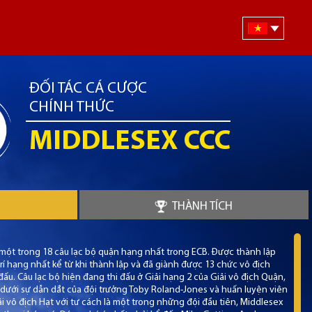
ĐỐI TÁC CÁ CƯỢC
CHÍNH THỨC
MIDDLESEX CCC
THÀNH TÍCH
à một trong 18 câu lạc bộ quận hạng nhất trong ECB. Được thành lập
trí hạng nhất kể từ khi thành lập và đã giành được 13 chức vô địch
 đấu. Câu lạc bộ hiện đang thi đấu ở Giải hạng 2 của Giải vô địch Quận,
ưới sự dẫn dắt của đội trưởng Toby Roland-Jones và huấn luyện viên
i vô địch Hạt với tư cách là một trong những đội đầu tiên, Middlesex