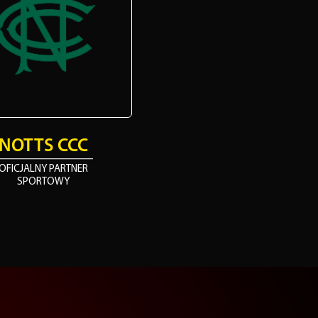
NOTTS CCC
OFICJALNY PARTNER
SPORTOWY