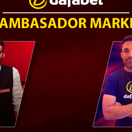
AMBASADOR MARK