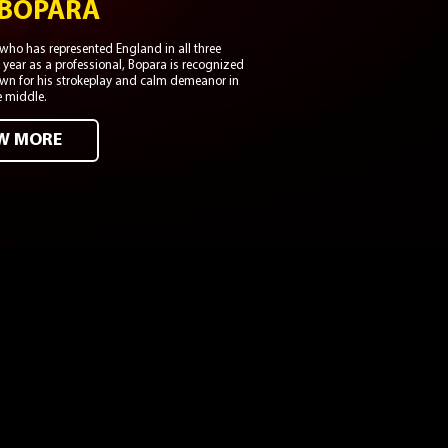
 BOPARA
 who has represented England in all three
h year as a professional, Bopara is recognized
own for his strokeplay and calm demeanor in
e middle.
EW MORE