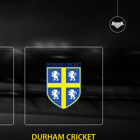
DURHAM CRICKET