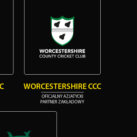
C
WORCESTERSHIRE CCC
OFICJALNY AZJATYCKI
PARTNER ZAKŁADOWY