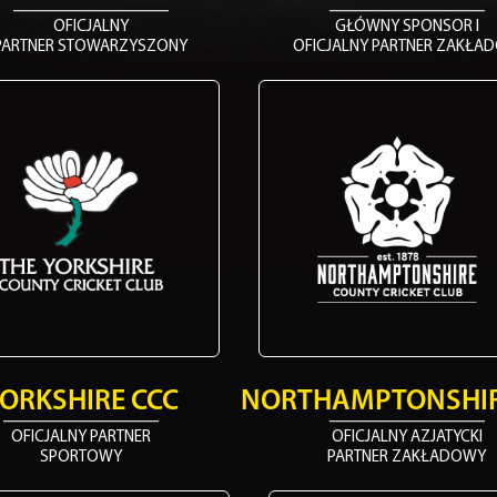
OFICJALNY
GŁÓWNY SPONSOR I
PARTNER STOWARZYSZONY
OFICJALNY PARTNER ZAKŁA
ORKSHIRE CCC
NORTHAMPTONSHIR
OFICJALNY PARTNER
OFICJALNY AZJATYCKI
SPORTOWY
PARTNER ZAKŁADOWY