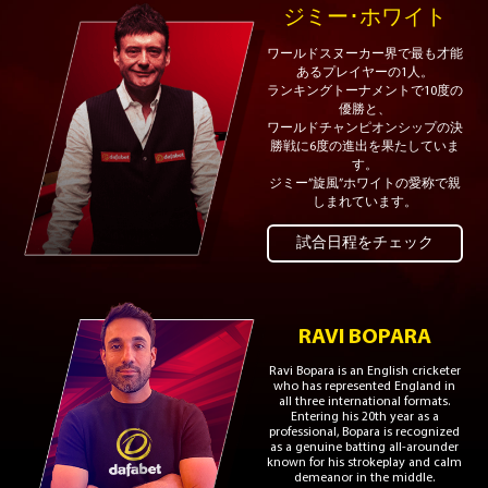
ジミー･ホワイト
ワールドスヌーカー界で最も才能
あるプレイヤーの1人。
ランキングトーナメントで10度の
優勝と、
ワールドチャンピオンシップの決
勝戦に6度の進出を果たしていま
す。
ジミー”旋風”ホワイトの愛称で親
しまれています。
試合日程をチェック
RAVI BOPARA
Ravi Bopara is an English cricketer
who has represented England in
all three international formats.
Entering his 20th year as a
professional, Bopara is recognized
as a genuine batting all-arounder
known for his strokeplay and calm
demeanor in the middle.