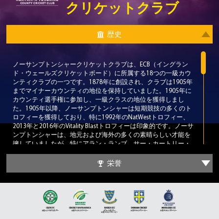
クリケットクラブ
歴史
ノーサンプトンシャークリケットクラブは、ECB（イングラン
ド・ウェールズクリケットボード）に所属する18つの一級カウ
ンティクラブの一つです。1878年に創設され、クラブは1905年
までマイナーカウンティの地位を保持していました。1905年に
カウンティ選手権に参加し、一級クラスの地位を獲得しまし
た。1905年以降、ノーサンプトンシャーは短期競技の多くのト
ロフィーを獲得しており、特に1992年のNatWestトロフィー、
2013年と2016年のVitality Blastトロフィーは印象的です。ノーサ
ンプトンシャーは、地元および海外の多くの素晴らしい才能を
擁していましたが、特にアラン・ランブ、サー・カートリー・
アンブローズ、ムシュタク・モハマドの3人の著名な選手がその
中に含まれます。
栄誉
ノーサンプトンシャーのホームグラウンドは、ノーサンプトン
のアビントン地区にあるウォンテージ・ロードに位置するカウ
ンティ・グラウンドです。ノーサンプトンシャーは1886年に初
めてこのグラウンドで試合を行いましたが、1905年に初の一級
試合でレスターシャーと引き分けました。カウンティ・グラウ