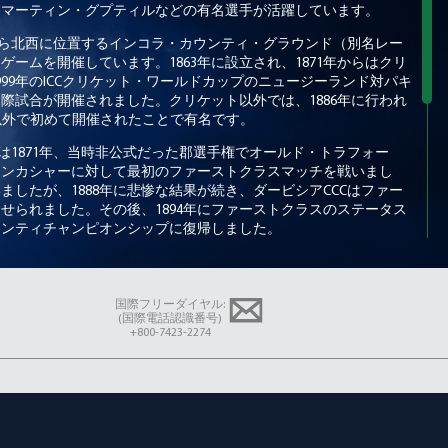
、マーティン・グプティルなどの有名選手が活躍しています。
から北西に位置するインコラ・カウンティ・グラウンド（別名レー
ームを開催しています。1863年に設立され、1871年からはクリ
99年のICCクリケット・ワールドカップのニュージーランド対パキ
際試合が開催されました。クリケット以外では、1886年に行われ
以外で初めて開催されたことで有名です。
は1871年、当時非公式だった郡選手権でオールド・トラフォー
ランカシャーに対して最初のファーストクラスマッチを戦いまし
したが、1888年に悲惨な結果が続き、ダービシアCCCはファー
せられました。その後、1894年にファーストクラスのステータス
カウンティチャンピオンシップに復帰しました。
、クラブが最初で唯一の勝利を収めたのは、この大会では常に最弱の
した。チームが成功を収めたのは、致命的なボウリング攻撃を形成
・ミッチェル、ビル・コープスン、ジョージとアルフのポープ兄弟
国際フリーダイヤル:
り崩しました。1936年、ダービーシアCCCは28試合中13試合に勝
(国際電話認識番号)
+800-7423-2274
トイニングトータルしか必要としませんでした。
ーシャーCCCは、国内3つの大会においてより一貫した存在感を示す
マンス文化を規定しました。ミッキー・アーサーをヘッド・オブ・
バッティング・コンサルタントに迎えた現在のコーチング体制とと
何シーズンも脅威となる構造を備えています。