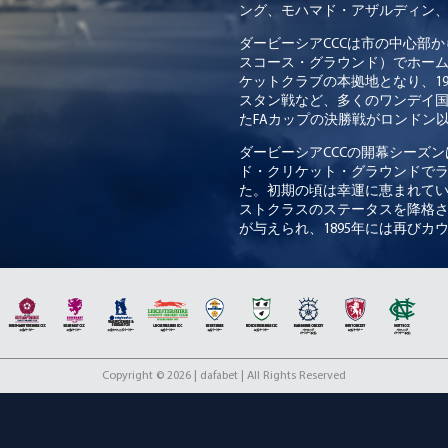
ング、モハマド・アザルディン
ダービーシアCCCは市の中心部
スコース・グラウンド）でホームゲ
ケットクラブの本拠地となり、19
スタン戦など、多くのワンデイ国
たFAカップの決勝戦がロンドン
ダービーシアCCCの開幕シーズン
ド・クリケット・グラウンドで
た。初期の頃は幸運に恵まれていま
ストクラスのステータスを降格さ
が与えられ、1895年には再び
1936年のカウンティ選手権で
カウンティに属していたためで
してからのことでした。トミー
が、ダービシアCCCは相手打線を切
利し、そのうち5試合はファース
2013年シーズン終了後、ダービ
Copyright © 2026 | dafabet | All Rights Reserved
ことを目的に、新たなパフォー
クリケットに、イアン・ベルを
もに、ダービーシアCCCは今後