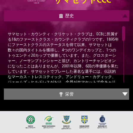
サマセットCCC
歴史
サマセット・カウンティ・クリケット・クラブは、ECBに所属す
る18のファーストクラス・カウンティクラブの1つです。1895年
にファーストクラスのステータスを得て以来、サマセットは
数々の国内タイトルを獲得し、4つのワンデイカップと、1つの
トゥエンティ20カップで優勝しています。また、グロスターシ
ャー、ノーサンプトンシャーと並び、カントリーチャンピオン
になったことはありませんが、2001年以降、6回の準優勝を果た
しています。サマセットでプレーした著名な選手には、伝説的
なマーカス・トレスコティック、アンドリュー・カディック、
ジェームズ・ヒルドレスがおり、全員がサマセットで全キャリ
アを過ごしました。
栄誉
サマセットは、シデラバードの愛称で親しまれるクーパー・ア
ソシエイツ・カウンティ・グラウンドがホームとなっていま
す。このスタジアムの最大収容人数は12,000人で、1882年以来
クラブの本拠地として使用されています。カウンティグラウン
ドは、1983年のワールドカップ・グループ戦（イングランド対
スリランカ）で初めて使用されたのを皮切りに、数多くの国際
試合が開催されており、2006年からはイングランド女子クリケ