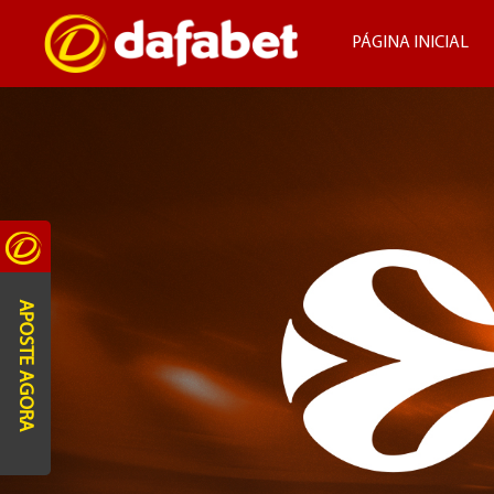
PÁGINA INICIAL
APOSTE AGORA