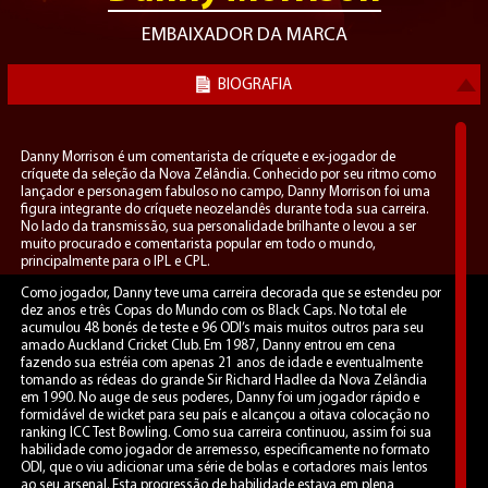
EMBAIXADOR DA MARCA
BIOGRAFIA
Danny Morrison é um comentarista de críquete e ex-jogador de
críquete da seleção da Nova Zelândia. Conhecido por seu ritmo como
lançador e personagem fabuloso no campo, Danny Morrison foi uma
figura integrante do críquete neozelandês durante toda sua carreira.
No lado da transmissão, sua personalidade brilhante o levou a ser
muito procurado e comentarista popular em todo o mundo,
principalmente para o IPL e CPL.
Como jogador, Danny teve uma carreira decorada que se estendeu por
dez anos e três Copas do Mundo com os Black Caps. No total ele
acumulou 48 bonés de teste e 96 ODI’s mais muitos outros para seu
amado Auckland Cricket Club. Em 1987, Danny entrou em cena
fazendo sua estréia com apenas 21 anos de idade e eventualmente
tomando as rédeas do grande Sir Richard Hadlee da Nova Zelândia
em 1990. No auge de seus poderes, Danny foi um jogador rápido e
formidável de wicket para seu país e alcançou a oitava colocação no
ranking ICC Test Bowling. Como sua carreira continuou, assim foi sua
habilidade como jogador de arremesso, especificamente no formato
ODI, que o viu adicionar uma série de bolas e cortadores mais lentos
ao seu arsenal. Esta progressão de habilidade estava em plena