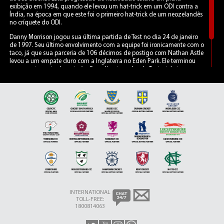
exibição em 1994, quando ele levou um hat-trick em um ODI contra a
Índia, na época em que este foi o primeiro hat-trick de um neozelandês
no críquete do ODI.
Danny Morrison jogou sua última partida de Test no dia 24 de janeiro
de 1997. Seu último envolvimento com a equipe foi ironicamente com o
taco, já que sua parceria de 106 décimos de postigo com Nathan Astle
levou a um empate duro com a Inglaterra no Eden Park. Ele terminou
sua carreira e atualmente é o 8º melhor jogador do Test wicket na
história da Nova Zelândia, juntamente com a conquista do prêmio
“New Zealand Cricket Almanack Player of the Year” em 1990 e 1993.
INTERNATIONAL
TOLL-FREE:
1800814063