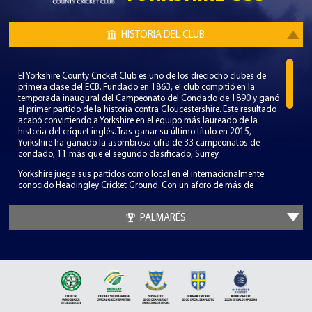
HISTORIA DEL CLUB
El Yorkshire County Cricket Club es uno de los dieciocho clubes de
primera clase del ECB. Fundado en 1863, el club compitió en la
temporada inaugural del Campeonato del Condado de 1890 y ganó
el primer partido de la historia contra Gloucestershire. Este resultado
acabó convirtiendo a Yorkshire en el equipo más laureado de la
historia del críquet inglés. Tras ganar su último título en 2015,
Yorkshire ha ganado la asombrosa cifra de 33 campeonatos de
condado, 11 más que el segundo clasificado, Surrey.
Yorkshire juega sus partidos como local en el internacionalmente
conocido Headingley Cricket Ground. Con un aforo de más de
18.000 espectadores, Headingley es el quinto campo de críquet más
grande de Inglaterra y ha sido un escenario constante tanto de
PALMARÉS
partidos internacionales como nacionales.
Desde la creación del club, Yorkshire ha tenido el privilegio de
disfrutar de numerosos períodos de éxito. Bajo la capitanía de Lord
Hawke, Yorkshire dominó el críquet inglés ganando 8 campeonatos
de condado en 15 años. Más recientemente, bajo la capitanía de
Andrew Gale y el entrenamiento de la leyenda australiana Jason
Gillespie, Yorkshire disfrutó de Campeonatos consecutivos en 2014 y
2015. Un posible Tricampeón terminó en el último día cuando