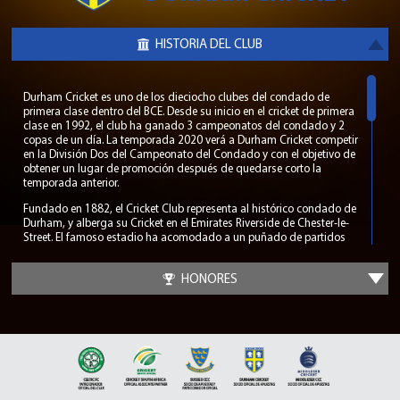
HISTORIA DEL CLUB
Durham Cricket es uno de los dieciocho clubes del condado de
primera clase dentro del BCE. Desde su inicio en el cricket de primera
clase en 1992, el club ha ganado 3 campeonatos del condado y 2
copas de un día. La temporada 2020 verá a Durham Cricket competir
en la División Dos del Campeonato del Condado y con el objetivo de
obtener un lugar de promoción después de quedarse corto la
temporada anterior.
Fundado en 1882, el Cricket Club representa al histórico condado de
Durham, y alberga su Cricket en el Emirates Riverside de Chester-le-
Street. El famoso estadio ha acomodado a un puñado de partidos
internacionales, pero ha construido su reputación como uno de los
lugares más pintorescos en el cricket del condado.
HONORES
Antes de convertirse en un equipo establecido de Primera Clase,
Durham Cricket tuvo un éxito sin precedentes como un condado
menor en Inglaterra. De 1976 a 1982, el club de cricket acumuló una
racha invicta que se extendió a 65 partidos, un récord que aún
permanece intacto. Este éxito provocó que el club promoviera la
legitimidad de Primera Clase en 1989. En 1991 se le otorgó el
estatus de Primera Clase, lo que convirtió a Durham Cricket en el
primer condado nuevo en 70 años.