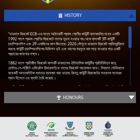
HISTORY
“ডারহাম ক্রিকেট ECB-এর মধ্যে আঠারোটি প্রথম শ্রেণীর কাউন্টি ক্লাবগুলির মধ্যে একটি৷
1992 সালে প্রথম শ্রেণির ক্রিকেটে তাদের সূচনা হওয়ার পর থেকে ক্লাবটি 3টি কাউন্টি
চ্যাম্পিয়নশিপ এবং 2টি একদিনের কাপ জিতেছে৷ 2020 মৌসুমে ডারহাম ক্রিকেট প্রতিদ্বন্দ্বিতা
করবে৷ কাউন্টি চ্যাম্পিয়নশিপের ডিভিশন দুই এবং আগের মরসুমে কম পড়ে যাওয়ার পরে একটি
প্রচারের জায়গার লক্ষ্য।
1882 সালে প্রতিষ্ঠিত ক্রিকেট ক্লাবটি ডারহামের ঐতিহাসিক কাউন্টির প্রতিনিধিত্ব করে,
চেস্টার-লে-স্ট্রীটে এমিরেটস রিভারসাইডে তাদের ক্রিকেট আয়োজন করে। বিখ্যাত স্টেডিয়ামে
কয়েকটি আন্তর্জাতিক ম্যাচের ব্যবস্থা করা হয়েছে কিন্তু কাউন্টি ক্রিকেটের অন্যতম মনোরম
স্থান হিসেবে এর খ্যাতি তৈরি করেছে।
একটি প্রতিষ্ঠিত প্রথম শ্রেণীর দল হওয়ার আগে, ডারহাম ক্রিকেট ইংল্যান্ডে একটি ছোট কাউন্টি
হিসেবে অতুলনীয় সাফল্য অর্জন করেছিল। 1976 থেকে 1982 সাল পর্যন্ত ক্রিকেট ক্লাব
একটি অপরাজিত রান সংগ্রহ করেছিল যা 65 ম্যাচে প্রসারিত হয়েছিল, একটি রেকর্ড যা আজও
HONOURS
অটুট রয়েছে। এই সাফল্য ক্লাবটিকে 1989 সালে প্রথম শ্রেণীর বৈধতার দিকে ঠেলে দেয়।
1991 সালে প্রথম শ্রেণীর মর্যাদা দেওয়া হয়, ডারহাম ক্রিকেট 70 বছরে প্রথম নতুন কাউন্টি
হয়ে ওঠে।
2007 থেকে 2009 সাল পর্যন্ত ক্লাবের জন্য সাফল্যের সবচেয়ে বড় স্পেল ছিল যেখানে
ডারহাম ক্রিকেট পরপর বছরে 3টি বড় ট্রফি ঘরে এনেছে। প্রথমটি 2007 সালে ওয়ানডে কাপ
যেখানে লর্ডস ক্রিকেট গ্রাউন্ডে বৃষ্টিতে ভিজে ফাইনালে ডারহাম রানার্সআপ হ্যাম্পশায়ারকে
125 রানে স্বাচ্ছন্দ্যে পরাজিত করে। পরবর্তী মৌসুমগুলি 2008 এবং 2009 সালে কাউন্টি