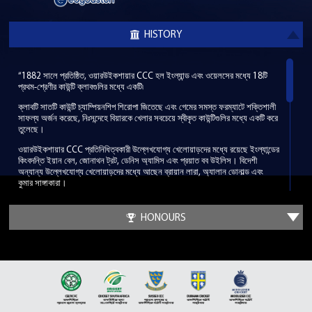
HISTORY
“1882 সালে প্রতিষ্ঠিত, ওয়ারউইকশায়ার CCC হল ইংল্যান্ড এবং ওয়েলসের মধ্যে 18টি
প্রথম-শ্রেণীর কাউন্টি ক্লাবগুলির মধ্যে একটি৷
ক্লাবটি সাতটি কাউন্টি চ্যাম্পিয়নশিপ শিরোপা জিতেছে এবং গেমের সমস্ত ফরম্যাটে শক্তিশালী
সাফল্য অর্জন করেছে, নিঃসন্দেহে বিয়ারকে খেলার সবচেয়ে স্বীকৃত কাউন্টিগুলির মধ্যে একটি করে
তুলেছে।
ওয়ারউইকশায়ার CCC প্রতিনিধিত্বকারী উল্লেখযোগ্য খেলোয়াড়দের মধ্যে রয়েছে ইংল্যান্ডের
কিংবদন্তি ইয়ান বেল, জোনাথন ট্রট, ডেনিস অ্যামিস এবং প্রয়াত বব উইলিস। বিদেশী
অন্যান্য উল্লেখযোগ্য খেলোয়াড়দের মধ্যে আছেন ব্রায়ান লারা, অ্যালান ডোনাল্ড এবং
কুমার সাঙ্গাকারা।
ওয়ারউইকশায়ার CCC তার হোম গেমগুলি দক্ষিণ বার্মিংহামে বিশ্ববিখ্যাত এজবাস্টন স্টেডিয়ামে
আয়োজন করে, যেটি 1902 সালে তার প্রথম টেস্ট ম্যাচের পর থেকে সবচেয়ে বড় আন্তর্জাতিক
HONOURS
ম্যাচের জন্য একটি নিয়মিত স্থান। 2005 অ্যাশেজ টেস্টে যখন ইংল্যান্ড অস্ট্রেলিয়াকে
মাত্র দুই রানে হারিয়েছিল।
1882 সালে বার্মিংহামের বাইরে লেমিংটন স্পা-তে একটি সভায় ক্লাবটি প্রতিষ্ঠিত হয়েছিল।
ক্লাবটি তার শৈশবকালে এত ভালোভাবে বিকাশ লাভ করেছিল যে 1890 সালে প্রথম কাউন্টি
চ্যাম্পিয়নশিপের সময় এটি সারে এবং ইয়র্কশায়ারের মতো প্রথম শ্রেণীর কিছু শীর্ষস্থানীয়
কাউন্টিতে খেলছিল। 1911 সালে ক্লাব কিংবদন্তি ফ্র্যাঙ্ক ফস্টার এবং ফ্রাঙ্ক ফিল্ডের
নেতৃত্বে, এই জুটি সেই মৌসুমে 238 উইকেট নিয়ে শেষ পর্যন্ত ওয়ারউইকশায়ার CCC তাদের