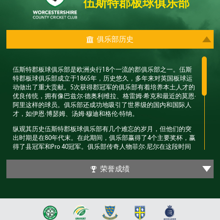
​​伍斯特郡板球俱乐部​
俱乐部历史
伍斯特郡板球俱乐部是欧洲央行18个一流的郡俱乐部之一。伍斯
特郡板球俱乐部成立于1865年，历史悠久，多年来对英国板球运
动做出了重大贡献。5次获得郡冠军的俱乐部有着培养本土人才的
优良传统，拥有像巴兹尔·德奥利维拉、格雷姆·希克和最近的莫恩·
阿里这样的球员。俱乐部还成功地吸引了世界级的国内和国际人
才，如伊恩·博瑟姆、汤姆·穆迪和格伦·特纳。
纵观其历史伍斯特郡板球俱乐部有几个难忘的岁月，但他们的突
出时期是在80年代末。在此期间，俱乐部赢得了4个主要奖杯，赢
得了县冠军和Pro 40冠军。俱乐部传奇人物菲尔·尼尔在这段时间
担任队长，因其带领明星云集的球队的能力而受到赞扬，并最终
于 1989 年赢得了威斯登年度板球运动员。
​​荣誉成绩​
2018 年，伍斯特郡板球俱乐部 在决赛中击败了强大的苏塞克斯
队，夺得了他们的第一个 T20 奖杯。本·考克斯 和莫恩·阿里在带领
球队取得胜利并帮助伍斯特郡板球俱乐部夺得 11 年来的首座奖杯
方面发挥了重要作用。