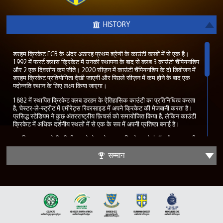
HISTORY
डरहम क्रिकेट ECB के अंदर अठारह प्रथम श्रेणी के काउंटी क्लबों में से एक है।
1992 में फर्स्ट क्लास क्रिकेट में उनकी स्थापना के बाद से क्लब 3 काउंटी चैंपियनशिप
और 2 एक दिवसीय कप जीते। 2020 सीज़न में काउंटी चैंपियनशिप के दो डिवीजन में
डरहम क्रिकेट प्रतियोगिता देखी जाएगी और पिछले सीज़न में कम होने के बाद एक
पदोन्नति स्थान के लिए लक्ष्य किया जाएगा।
1882 में स्थापित क्रिकेट क्लब डरहम के ऐतिहासिक काउंटी का प्रतिनिधित्व करता
है, चेस्टर-ले-स्ट्रीट में एमीरेट्स रिवरसाइड में अपने क्रिकेट की मेजबानी करता है।
प्रसिद्ध स्टेडियम ने कुछ अंतरराष्ट्रीय फ़िचर्स को समायोजित किया है, लेकिन काउंटी
क्रिकेट में अधिक दर्शनीय स्थलों में से एक के रूप में अपनी प्रतिष्ठा बनाई है।
स्थापित प्रथम श्रेणी की टीम बनने से पहले, डरहम क्रिकेट को इंग्लैंड में एक मामूली
काउंटी के रूप में अद्वितीय सफलता मिली। 1976 से 1982 तक क्रिकेट क्लब ने 65
मैचों तक खेला, एक रिकॉर्ड जो आज भी अटूट बना हुआ है। इस सफलता ने क्लब को
सम्मान
1989 में प्रथम श्रेणी की वैधता के लिए प्रेरित किया। 1991 में प्रथम श्रेणी का
दर्जा दिया गया, जिसने डरहम क्रिकेट को 70 वर्षों में पहली नई काउंटी बना दिया।
क्लब के लिए सफलता का सबसे बड़ा मंत्र 2007 से 2009 तक था जहां डरहम
क्रिकेट ने लगातार 3 वर्षों में 3 प्रमुख ट्राफियां घर ले आईं। 2007 में पहला वन-डे
कप था, जहां डरहम ने रनर-अप हैम्पशायर को आराम से हरा दिया था, जिसमें लॉर्ड्स
क्रिकेट ग्राउंड पर बारिश से लथपथ फाइनल में 125 रन बनाए। निम्नलिखित सीज़न
ने 2008 और 2009 में बैक-अप काउंटी चैंपियनशिप अर्जित की, 2007 में भी रनर अप