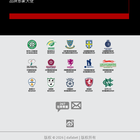
品牌形象大使
9 视频
大发大师
大师赛-斯诺克
版权 © 2026 | dafabet | 版权所有