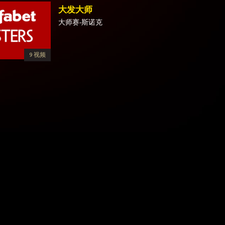
大发大师
大师赛-斯诺克
9 视频
0:39
0:30
6大师赛-吉米之第6天赛事
2016大师赛-吉米之第5天赛事
预测