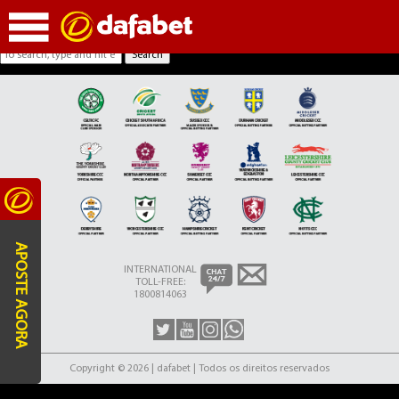
Categories for Videos
Sorry, nothing to display.
Search
APOSTE AGORA
INTERNATIONAL
TOLL-FREE:
1800814063
Copyright © 2026 | dafabet | Todos os direitos reservados