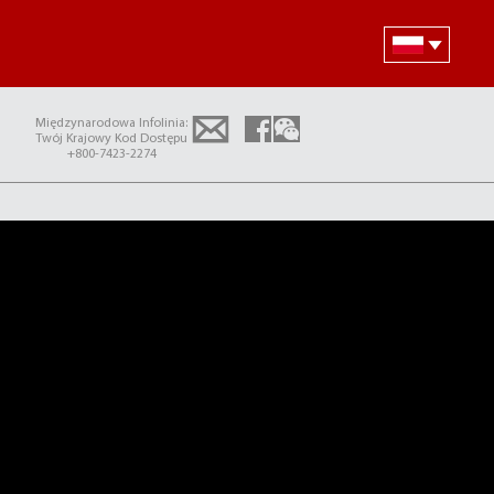
Międzynarodowa Infolinia:
Twój Krajowy Kod Dostępu
+800-7423-2274