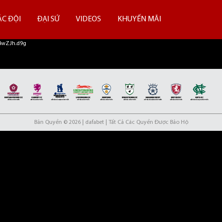
2Rq_wgSE5JFhTT4wZJh.d9g
ÁC ĐỘI
ĐẠI SỨ
VIDEOS
KHUYẾN MÃI
4wZJh.d9g
Bản Quyền © 2026 | dafabet | Tất Cả Các Quyền Được Bảo Hộ