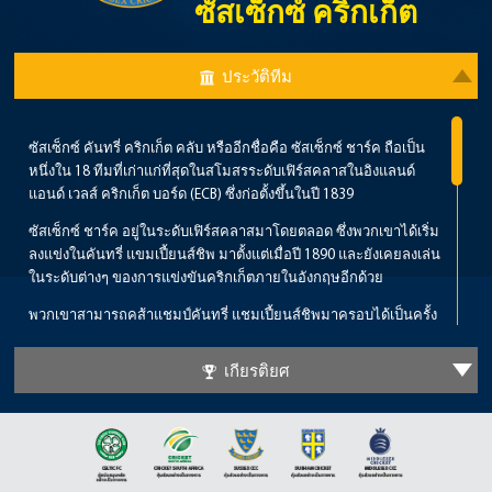
ซัสเซ็กซ์ คริกเก็ต
ประวัติทีม
ซัสเซ็กซ์ คันทรี่ คริกเก็ต คลับ หรืออีกชื่อคือ ซัสเซ็กซ์ ชาร์ค ถือเป็น
หนึ่งใน 18 ทีมที่เก่าแก่ที่สุดในสโมสรระดับเฟิร์สคลาสในอิงแลนด์
แอนด์ เวลส์ คริกเก็ต บอร์ด (ECB) ซึ่งก่อตั้งขึ้นในปี 1839
ซัสเซ็กซ์ ชาร์ค อยู่ในระดับเฟิร์สคลาสมาโดยตลอด ซึ่งพวกเขาได้เริ่ม
ลงแข่งในคันทรี่ แขมเปี้ยนส์ชิพ มาตั้งแต่เมื่อปี 1890 และยังเคยลงเล่น
ในระดับต่างๆ ของการแข่งขันคริกเก็ตภายในอังกฤษอีกด้วย
พวกเขาสามารถคส้าแชมป์คันทรี่ แชมเปี้ยนส์ชิพมาครอบได้เป็นครั้ง
แรกเมื่อปี 2003 ซึ่งถือเป็นช่วงแห่งการเริ่มต้นความสำเร็จอันยิ่งใหญ่
ของพวกเขาจะได้รับการขนานนามยุคนั้นว่า “ทศวรรษแห่งความ
เกียรติยศ
รุ่งเรือง” ซึ่งพวกเขาก็ต้องย้ำความแกร่งและความสำเร็จด้วยการคว้า
แชมป์ได้อีกในฤดูกาล 2006 และ 2007
ซัสเซ็กซ์เคยคว้า “ดับเบิ้ลแชมป์” ได้ด้วยก่อนหน้านี้ด้วยการเอาชนะ
แลนแคสเชียร์คว้าแชมป์ C&G ไปครองก่อนจะคว้าแชมป์คันทรี่
แชมเปี้ยนส์ชิพด้วยการเอาชนะน็อตติ้งแฮมเชียร์ได้ที่เทรนต์ บริดจ์