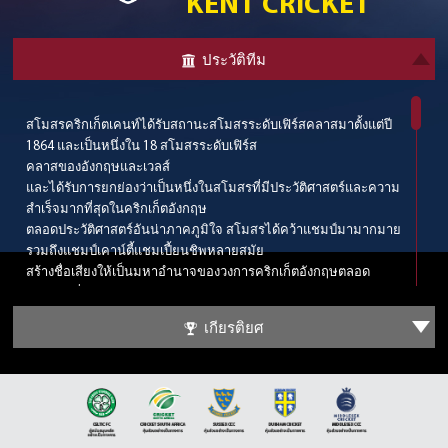
KENT CRICKET
ประวัติทีม
สโมสรคริกเก็ตเคนท์ได้รับสถานะสโมสรระดับเฟิร์สคลาสมาตั้งแต่ปี
1864 และเป็นหนึ่งใน 18 สโมสรระดับเฟิร์ส
คลาสของอังกฤษและเวลส์
และได้รับการยกย่องว่าเป็นหนึ่งในสโมสรที่มีประวัติศาสตร์และความ
สำเร็จมากที่สุดในคริกเก็ตอังกฤษ
ตลอดประวัติศาสตร์อันน่าภาคภูมิใจ สโมสรได้คว้าแชมป์มามากมาย
รวมถึงแชมป์เคาน์ตี้แชมเปี้ยนชิพหลายสมัย
สร้างชื่อเสียงให้เป็นมหาอำนาจของวงการคริกเก็ตอังกฤษตลอด
ศตวรรษที่ 20
ผู้เล่นที่มีชื่อเสียงที่เคยเล่นให้กับสโมสรคริกเก็ตเคนท์ ได้แก่ ตำนาน
เกียรติยศ
ชาวอังกฤษอย่าง แฟรงค์ วูลลีย์, โคลิน คาวดรีย์
และเดเร็ก อันเดอร์วูด ส่วนดาวเด่นจากต่างประเทศที่เคยเล่นให้กับ
สโมสร ได้แก่ อาสิฟ อิกบาล, อราวินดา เดอ ซิลวา
และแอนดรูว์ ไซมอนด์ส ผู้ล่วงลับ ซึ่งได้รับการยกย่องให้เป็นผู้เล่นต่าง
ชาติที่ยิ่งใหญ่ที่สุดของสโมสร
โดยเฉพาะอย่างยิ่งการทำเซ็นจูรีใน 34 ลูก ในการแข่งขัน T20 ซึ่งเป็น