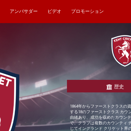
ム
アンバサダー
ビデオ
プロモーション
歴史
1864
年からファーストクラスの
する
18
のファーストクラス
カウ
由緒あり、成功を収めたカウン
で、クラブは複数のカウンティ
じてイングランド
クリケット界