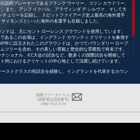
の伝説的プレーヤーであるフランク
ウーリー、コリン
カウドリー、
す。また、アシフ
イクバル、アラヴィンダ
デ
シルヴァ、そして大
ンチュリーを記録し、スピットファイアーズ史上最高の海外選手
ー
サイモンズといった海外の名選手も在籍しました。
ウンドは、主にセント
ローレンス
グラウンドを使用しています。
つであるこの会場は、イングランド
カウンティ
クリケットを象徴す
847
年に設立されたこのグラウンドは、かつてバウンダリー
ロープ
イムツリーを含め、その美しい景観と歴史的な雰囲気で有名です。
ーナショナル、
ICC
大会の試合など、数多くの国際試合を開催して
ント州におけるクリケットの中心地として活躍し続けています。
ァーストクラスの初試合を経験し、イングランドを代表するカウン
しました。
19
世紀後半から
20
世紀初頭にかけて大きな成功を収めた
わゆる黄金時代を迎えます。伝説的な選手たちが牽引し、世界トッ
ントは、カウンティ
クリケット、特にリミテッドオーバーズ競技に
華やかで攻撃的なクリケットのスタイルで名声を博しました。
国際フリーダイヤル:
(国際電話認識番号)
+800-7423-2274
手育成と地域貢献への強いコミットメントを維持しながら、国内す
続けています。熱心なサポーター、歴史ある本拠地グラウンド、そ
げられた伝統を礎に、ケント
クリケットはイングランド
クリケット
知られたクラブのひとつであり続けています。