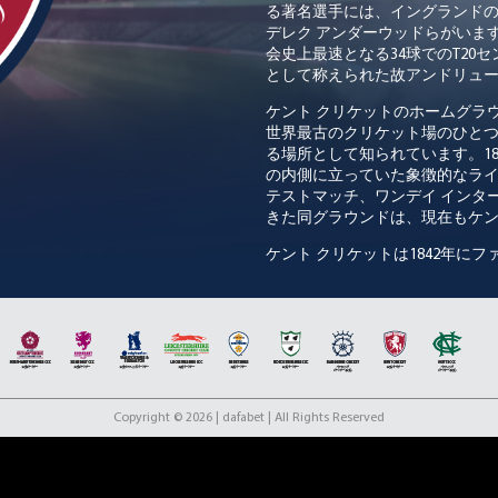
る著名選手には、イングランド
デレク
アンダーウッドらがいま
会史上最速となる
34
球での
T20
セ
として称えられた故アンドリュ
ケント
クリケットのホームグラ
世界最古のクリケット場のひと
る場所として知られています。
1
の内側に立っていた象徴的なラ
テストマッチ、ワンデイ
インタ
きた同グラウンドは、現在もケ
ケント
クリケットは
1842
年にフ
ティのひとつとして急速に台頭
後、
1970
年代から
80
年代にはい
プレベルの才能に支えられたケ
おいて圧倒的な存在感を誇り、
近年のケント
クリケットは、選
べての競技形式でトップを争い
して数々の成功によって積み上
Copyright © 2026 | dafabet | All Rights Reserved
界において最も尊敬され、広く