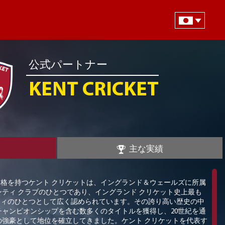
公式パートナー
KENT CRICKET
主な実績
資格を持つケント
クリケットは、イングランド＆ウェールズに所属
ンティ
クラブのひとつであり、イングランド
クリケット史上最も
ティのひとつとして広く認められています。その誇り高い歴史の中
チャンピオンシップを含む数多くのタイトルを獲得し、
20
世紀を通
の強豪として地位を確立してきました。ケント
クリケットを代表す