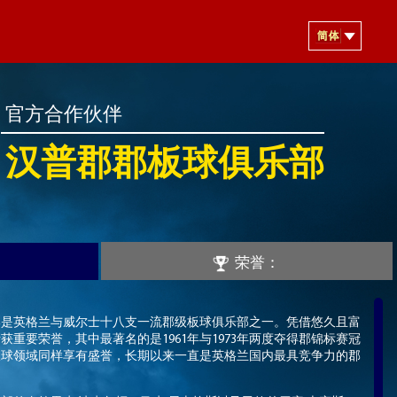
官方合作伙伴
汉普郡郡板球俱乐部
荣誉：
乐部是英格兰与威尔士十八支一流郡级板球俱乐部之一。凭借悠久且富
重要荣誉，其中最著名的是1961年与1973年两度夺得郡锦标赛冠
板球领域同样享有盛誉，长期以来一直是英格兰国内最具竞争力的郡