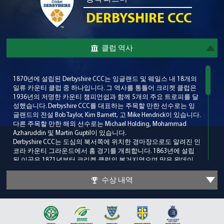
DERBYSHIRE CCC
클럽 역사
1870년에 설립된 Derbyshire CCC는 잉글랜드 및 웨일스 내 18개의
일류 카운티 클럽 중 하나입니다. 그 역사를 통틀어 크리켓 클럽은
1936년의 저명한 카운티 챔피언쉽과 함께 5개의 주요 트로피를 달
성했습니다. Derbyshire CCC를 대표하는 주목할 만한 선수로는 잉
글랜드의 전설 Bob Taylor, Kim Barnett, 고 Mike Hendrick이 있습니다.
다른 주목할 만한 해외 선수로는 Michael Holding, Mohammad
Azharuddin 및 Martin Guptil이 있습니다.
Derbyshire CCC는 도심의 북서쪽에 위치한 경마장으로도 알려진 인
코라 카운티 그라운드에서 홈 경기를 개최합니다. 1863년에 설립
된 이곳은 1871년부터 크리켓 클럽의 본거지였으며 많은 원데이
인터내셔널(One-Day International)을 개최하고 있으며 특히 1999년
뉴질랜드와 파키스탄 간의 ICC 크리켓 월드컵 경기를 개최했습니
수상 내역
다. 크리켓 경기장 외에 1886년 결승전을 재연한 첫 번째 FA컵 결승
전이 런던 밖에서 개최된 것으로 유명합니다.
Derbyshire CCC의 개막 시즌은 1871년이었고, 당시 Lancashire를 상
대로 올드 트래퍼드 크리켓 그라운드에서 비공식적인 카운티 챔피
언쉽의 첫 1급 경기를 펼쳤습니다. 초기 몇 년 동안 클럽은 약간의