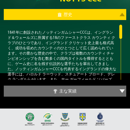
歴史
1841
年に創設されたノッティンガムシャー
CCC
は、イングラン
ド＆ウェールズに所属する
18
のファーストクラス
カウンティ
ク
ラブのひとつであり、イングランド
クリケット史上最も格式高
く、成功を収めたカウンティのひとつとして広く認められてい
ます。その豊かな歴史の中で、クラブは複数のカウンティ
チャ
ンピオンシップを含む数多くの国内タイトルを獲得するととも
に、ゲーム史に名を残す伝説的な選手たちを輩出してきまし
た。ノッティンガムシャー
CCC
を代表するイングランドの偉大な
選手には、ハロルド
ラーウッド、スチュアート
ブロード、デレ
ク
ランダルらがいます。また、サー
ガーフィールド
ソバーズ、
サー
リチャード
ハドリー、故クライブ
ライスといった世界的な
オールラウンダーも在籍し、
1980
年代後半にクラブをダブルタ
主な実績
イトル獲得へと導きました。
ノッティンガムシャー
CCC
のホームグラウンドは、世界屈指のク
リケット
競技場
として広く知られるトレント
ブリッジです。
1838
年に設立されたトレント
ブリッジは、テストマッチ、ワン
デイ
インターナショナル、
ICC
大会の試合を定期的に開催する国
際クリケットの舞台として名をはせています。象徴的なパビリ