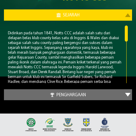
SEJARAH
Didirikan pada tahun 1841, Notts CCC adalah salah satu dari
delapan belas klub county kelas satu di Inggris & Wales dan diakui
sebagai salah satu county paling bergengsi dan sukses dalam
sejarah kriket Inggris. Sepanjang sejarahnya yang kaya, klub ini
telah meraih banyak penghargaan domestik, termasuk beberapa
gelar Kejuaraan County, sambil menghasilkan beberapa pemain
paling ikonik dalam olahraga ini. Pemain kriket terkenal yang pernah
mewakili Notts CCC termasuk legenda Inggris Harold Larwood,
Stuart Broad, dan Derek Randall. Bintang luar negeri yang pernah
bermain untuk klub ini termasuk Sir Garfield Sobers, Sir Richard
Hadlee, dan mendiang Clive Rice. Beberapa pemain serba bisa
terhebat dalam kriket yang memimpin klub menuju gelar ganda di
akhir tahun 80-an.
PENGHARGAAN
Notts CCC menyelenggarakan pertandingan kandangnya di Trent
Bridge yang bersejarah, yang secara luas dianggap sebagai salah
satu tempat kriket utama di dunia. Didirikan pada tahun 1838, Trent
Bridge telah menjadi identik dengan kriket internasional, secara
teratur menjadi tuan rumah pertandingan Test, One-Day
International, dan pertandingan turnamen ICC. Terkenal dengan
paviliun ikoniknya, atmosfer yang menggetarkan, dan warisan yang
kaya, tempat ini tetap menjadi salah satu lapangan yang paling