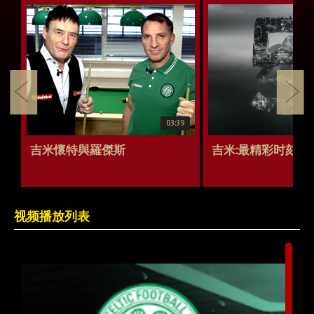
03:39
吉米懷特與羅傑斯
吉米:最精彩时刻和
视频播放列表