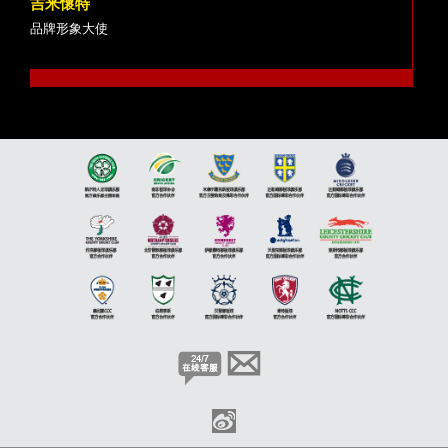
吉米懷特
品牌形象大使
9 視頻
大發大師
大師賽-斯諾克