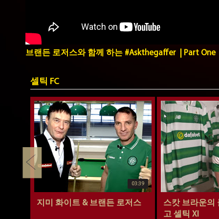
브랜든 로저스와 함께 하는 #Askthegaffer | Part One
셀틱 FC
03:39
운과 함
지미 화이트 & 브랜든 로저스
스캇 브라운의 
고 셀틱 XI