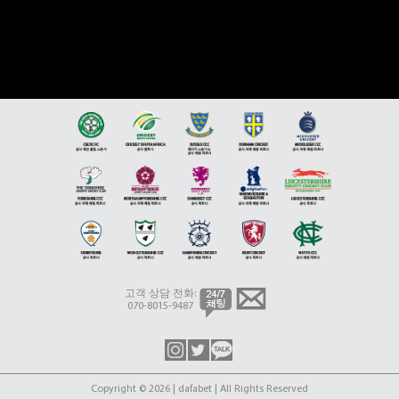
고객 상담 전화:
070-8015-9487
Copyright © 2026 | dafabet | All Rights Reserved